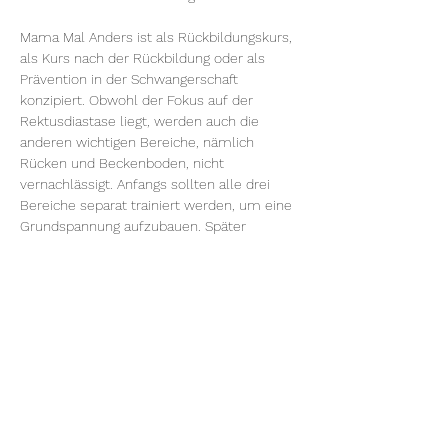
Mama Mal Anders ist als Rückbildungskurs, 
als Kurs nach der Rückbildung oder als 
Prävention in der Schwangerschaft 
konzipiert. Obwohl der Fokus auf der 
Rektusdiastase liegt, werden auch die 
anderen wichtigen Bereiche, nämlich 
Rücken und Beckenboden, nicht 
vernachlässigt. Anfangs sollten alle drei 
Bereiche separat trainiert werden, um eine 
Grundspannung aufzubauen. Später 
werden die Übungen komplexer, da Bauch, 
Rücken und Beckenboden gemeinsam für 
eine Gesamtstabilität trainiert werden 
sollten. Der Kurs umfasst auch Übungen 
zur Beweglichkeit, Koordination und 
Entspannung.
Der Kurs beinhaltet auch theoretische 
Elemente und Tipps…