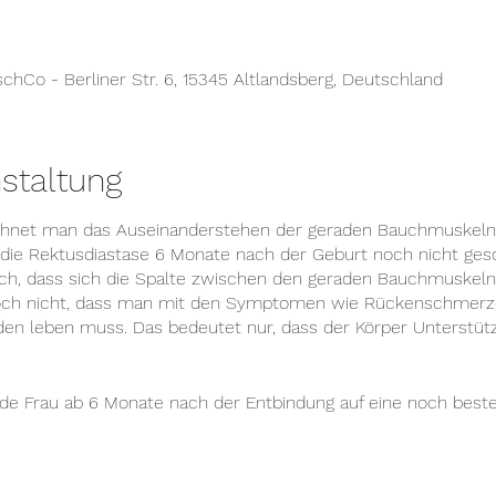
hCo - Berliner Str. 6, 15345 Altlandsberg, Deutschland
staltung
chnet man das Auseinanderstehen der geraden Bauchmuskeln
die Rektusdiastase 6 Monate nach der Geburt noch nicht gesch
ch, dass sich die Spalte zwischen den geraden Bauchmuskeln 
edoch nicht, dass man mit den Symptomen wie Rückenschme
n leben muss. Das bedeutet nur, dass der Körper Unterstütz
ede Frau ab 6 Monate nach der Entbindung auf eine noch best
g umfasst die Testung der Rektusdiastase für einen sofortige