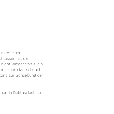
 nach einer
lossen, ist die
nicht wieder von allein
rzen, einem Mamabauch
ung zur Schließung der
ehende Rektusdiastase
n Befund mit Ergebnis.