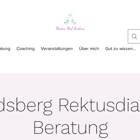
atung
Coaching
Veranstaltungen
Über mich
Gut zu wissen...
dsberg Rektusdi
Beratung