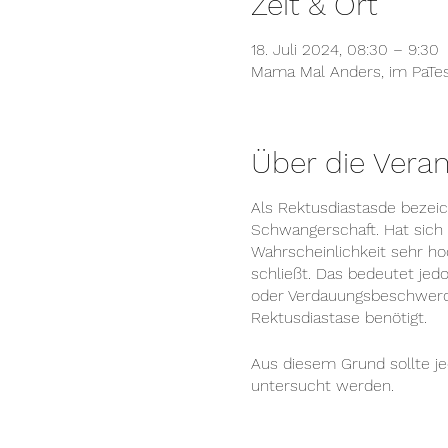
Zeit & Ort
18. Juli 2024, 08:30 – 9:30
Mama Mal Anders, im PaTesc
Über die Veran
Als Rektusdiastasde bezei
Schwangerschaft. Hat sich 
Wahrscheinlichkeit sehr ho
schließt. Das bedeutet j
oder Verdauungsbeschwerde
Rektusdiastase benötigt.
Aus diesem Grund sollte j
untersucht werden.
Der Rektusdiastase-Beratun