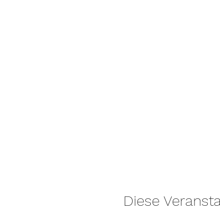
Anhand der Größe der Rek
Empfehlung aus, ob und we
Der Rektusdiastase-Check 
Einzelberatung: 70,-€
Gruppenberatung: 40,-€*
*Sollte es keine weiteren 
dieser Fall eintreten, infor
Diese Veransta