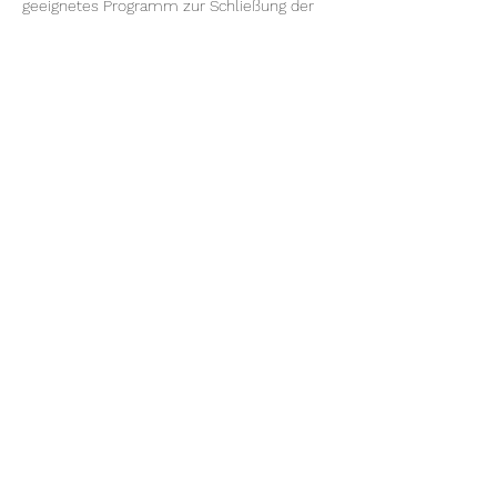
geeignetes Programm zur Schließung der 
Rektusdiastase zu geben.
Die Beratung dauert ca. 30-60 Minuten.
Einzelberatung: 70,-€
Gruppenberatung: 40,-€*
Weiterlesen >
Diese Veranstaltung teilen
Mama Mal Anders