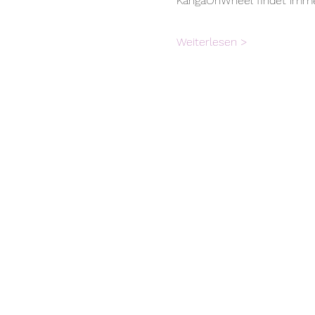
KangaOnWheel findet immer
Weiterlesen >