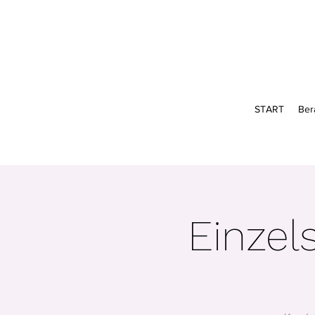
START
Ber
Einzel