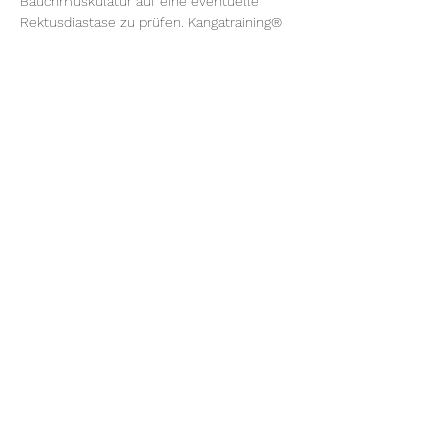
Bauchmuskulatur auf eine eventuelle 
Rektusdiastase zu prüfen. Kangatraining® 
ist rektusdiastase-freundlich.
Es ist uns besonders wichtig, dass alle 
"Kangababys" beim Kangatraining® gesund 
getragen werden:
gut gestützt
in "Anhock-Spreiz-Haltung"
Weiterlesen >
Diese Veranstaltung teilen
Mama Mal Anders