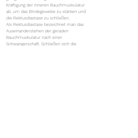
Kräftigung der inneren Bauchmuskulatur 
ab, um das Bindegewebe zu stärken und 
die Rektusdiastase zu schließen.
Als Rektusdiastase bezeichnet man das 
Auseinanderstehen der geraden 
Bauchmuskulatur nach einer 
Schwangerschaft. Schließen sich die 
Bauchmuskeln nicht wieder, kommt es 
zum typischen Mamabauch sowie 
Rückenschmerzen und 
Verdauungsbeschwerden. Im Kurs stärken 
wir den inneren Bauchmuskel, um die 
Stabilität im Körper wieder herzustellen.
Im Kurs lernst Du die Anatomie und viele 
Übungen zur Stärkung…
Weiterlesen >