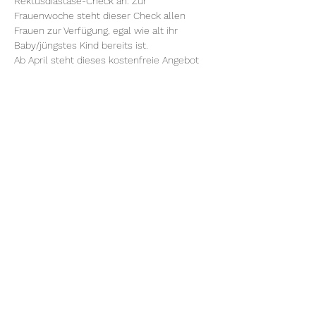
Rektusdiastase-Check an. Zur 
Frauenwoche steht dieser Check allen 
Frauen zur Verfügung, egal wie alt ihr 
Baby/jüngstes Kind bereits ist.
Ab April steht dieses kostenfreie Angebot 
den Frauen zur Verfügung, deren Baby in 
dem Monat des Rektusdiastase-Checks 6 
Monate alt geworden ist/wird. Frauen mit 
älteren Babys/Kindern können an dem 
Rektusdiastase-Check für 45,-€ 
teilnehmen.
Zu einem individuellen Termin gibt es…
Weiterlesen >
Diese Veranstaltung teilen