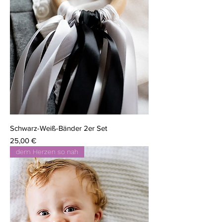
Schwarz-Weiß-Bänder 2er Set
Preis
25,00 €
dem Herzen so nah